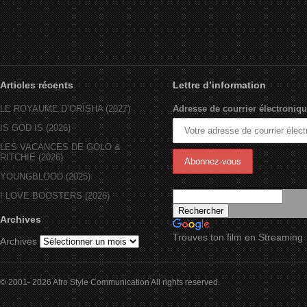
Articles récents
Lettre d’information
LE ROYAUME D’ORÏSHA (2027)
Adresse de courrier électroniqu
IS GOD IS (2026)
LES VACANCES DE GOLO &
RITCHIE (2026)
YOUNGBLOOD (2025)
I LOVE BOOSTERS (2026)
Archives
Trouves ton film en Streaming
Archives
© 2001- 2026 Afro Style Communication All rights reserved.