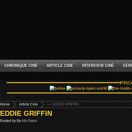
CHRONIQUE CINÉ
ARTICLE CINÉ
INTERVIEW CINÉ
SÉRI
Home
Article Ciné
»
» EDDIE GRIFFIN
EDDIE GRIFFIN
Posted by By
AfroTeam