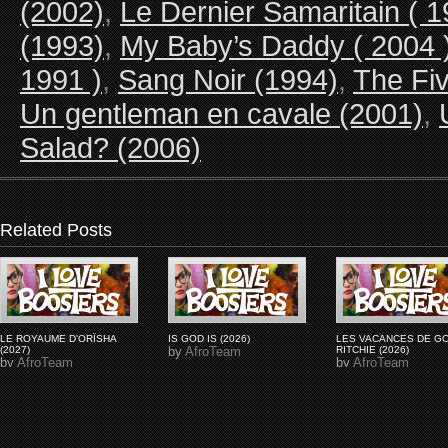
(2002)
,
Le Dernier Samaritain ( 1
(1993)
,
My Baby’s Daddy ( 2004 
1991 )
,
Sang Noir (1994)
,
The Fiv
Un gentleman en cavale (2001)
,
Salad? (2006)
Related Posts
LE ROYAUME D'ORÏSHA
IS GOD IS (2026)
LES VACANCES DE G
(2027)
by
AfroTeam
RITCHIE (2026)
by
AfroTeam
by
AfroTeam