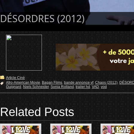
DÉSORDRES (2012)
Article Ciné
Afro-American Movie
,
Bagan Films
,
bande annonce vf
,
Chaos (2012)
,
DÉSOR
Guignard
,
Niels Schneider
,
Sonia Rolland
,
trailer hd
,
VAD
,
vod
Related Posts