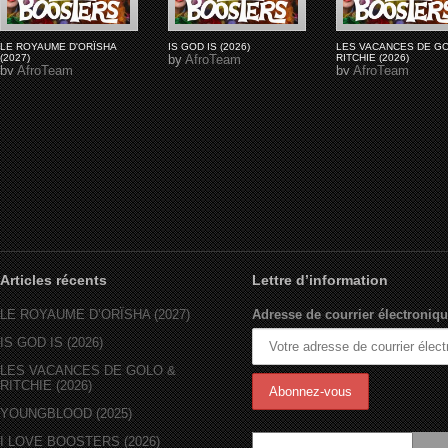
LE ROYAUME D'ORÏSHA
IS GOD IS (2026)
LES VACANCES DE G
(2027)
by
AfroTeam
RITCHIE (2026)
by
AfroTeam
by
AfroTeam
Articles récents
Lettre d’information
LE ROYAUME D’ORÏSHA (2027)
Adresse de courrier électroniqu
IS GOD IS (2026)
LES VACANCES DE GOLO &
RITCHIE (2026)
YOUNGBLOOD (2025)
I LOVE BOOSTERS (2026)