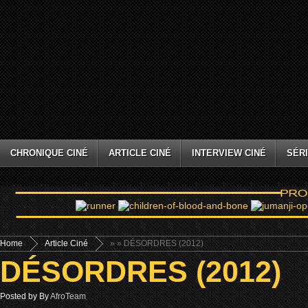
CHRONIQUE CINÉ
ARTICLE CINÉ
INTERVIEW CINÉ
SÉRI
Home
Article Ciné
»
» DÉSORDRES (2012)
DÉSORDRES (2012)
Posted by By
AfroTeam