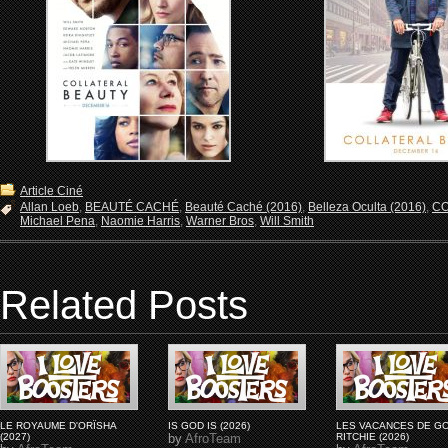
Article Ciné
Allan Loeb
,
BEAUTÉ CACHÉ
,
Beauté Caché (2016)
,
Belleza Oculta (2016)
,
CO
Michael Pena
,
Naomie Harris
,
Warner Bros
,
Will Smith
Related Posts
LE ROYAUME D'ORÏSHA
IS GOD IS (2026)
LES VACANCES DE G
(2027)
by
AfroTeam
RITCHIE (2026)