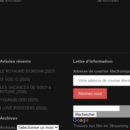
by
AfroTeam
by
AfroTeam
Articles récents
Lettre d’information
LE ROYAUME D’ORÏSHA (2027)
Adresse de courrier électroniqu
IS GOD IS (2026)
LES VACANCES DE GOLO &
RITCHIE (2026)
YOUNGBLOOD (2025)
I LOVE BOOSTERS (2026)
Archives
Trouves ton film en Streaming
Archives