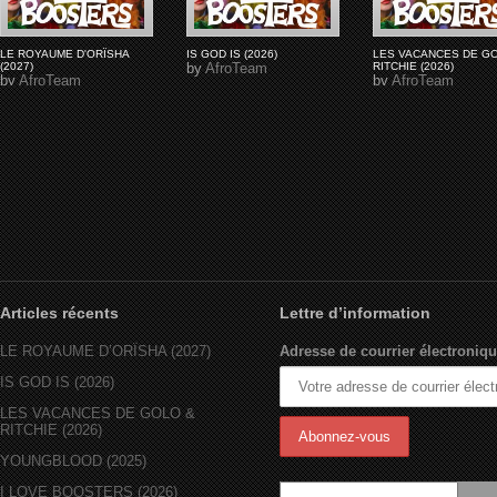
LE ROYAUME D'ORÏSHA
IS GOD IS (2026)
LES VACANCES DE G
(2027)
by
AfroTeam
RITCHIE (2026)
by
AfroTeam
by
AfroTeam
Articles récents
Lettre d’information
LE ROYAUME D’ORÏSHA (2027)
Adresse de courrier électroniqu
IS GOD IS (2026)
LES VACANCES DE GOLO &
RITCHIE (2026)
YOUNGBLOOD (2025)
I LOVE BOOSTERS (2026)