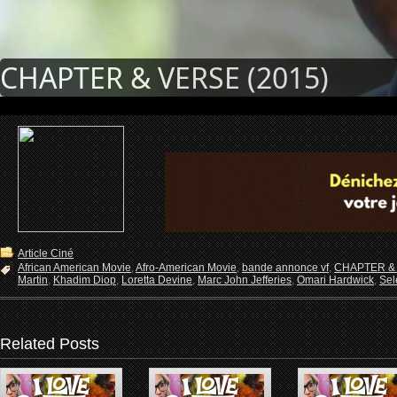
CHAPTER & VERSE (2015)
Article Ciné
African American Movie
,
Afro-American Movie
,
bande annonce vf
,
CHAPTER &
Martin
,
Khadim Diop
,
Loretta Devine
,
Marc John Jefferies
,
Omari Hardwick
,
Sel
Related Posts