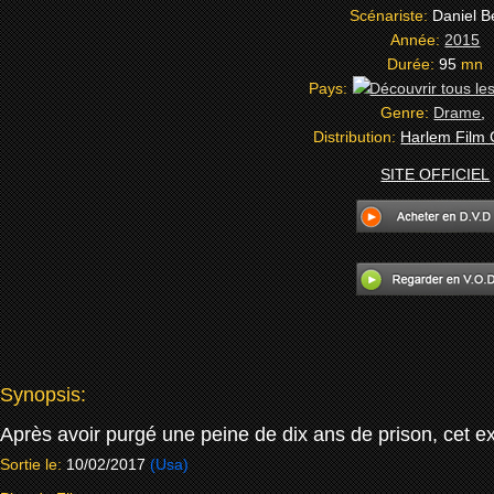
Scénariste:
Daniel B
Année:
2015
Durée:
95
mn
Pays:
Genre:
Drame
,
Distribution:
Harlem Film
SITE OFFICIEL
Synopsis:
Après avoir purgé une peine de dix ans de prison, cet e
Sortie le:
10/02/2017
(Usa)