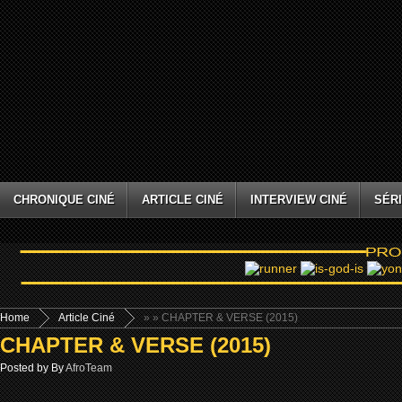
CHRONIQUE CINÉ
ARTICLE CINÉ
INTERVIEW CINÉ
SÉRI
Home
Article Ciné
»
» CHAPTER & VERSE (2015)
CHAPTER & VERSE (2015)
Posted by By
AfroTeam