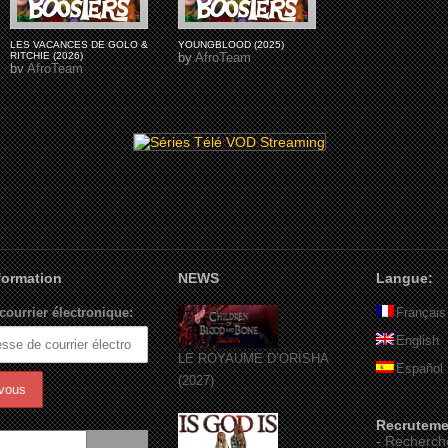
LES VACANCES DE GOLO &
YOUNGBLOOD (2025)
RITCHIE (2026)
by
AfroTeam
by
AfroTeam
nformation
NEWS
Langue:
courrier électronique:
Français
English
LE ROYAUME D’ORÏSHA
Español
(2027)
Recruteme
-
Recherch