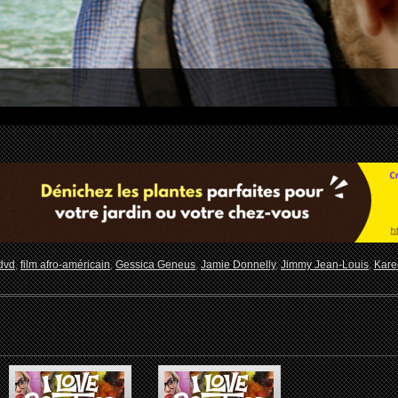
dvd
,
film afro-américain
,
Gessica Geneus
,
Jamie Donnelly
,
Jimmy Jean-Louis
,
Kare