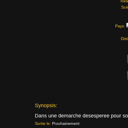
Réa
Scé
Pays:
Dist
Synopsis:
Dans une demarche desesperee pour souten
Sortie le:
Prochainement