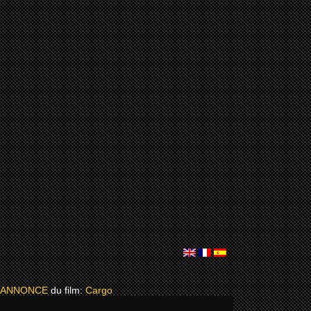
 ANNONCE
du film:
Cargo