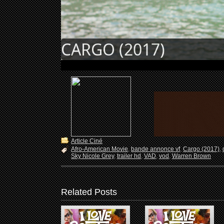
CARGO (2017)
Article Ciné
Afro-American Movie
,
bande annonce vf
,
Cargo (2017)
,
Sky Nicole Grey
,
trailer hd
,
VAD
,
vod
,
Warren Brown
Related Posts