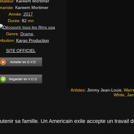
lisateur:
Kareem Mortimer
nariste:
Kareem Mortimer
Année:
2017
Durée:
82
mn
Genre:
Drame
,
ribution:
Kargo Production
SITE OFFICIEL
Artistes:
Jimmy Jean-Louis
, Warr
White, Jam
ir sa famille. Un Americain exile accepte un travail de 