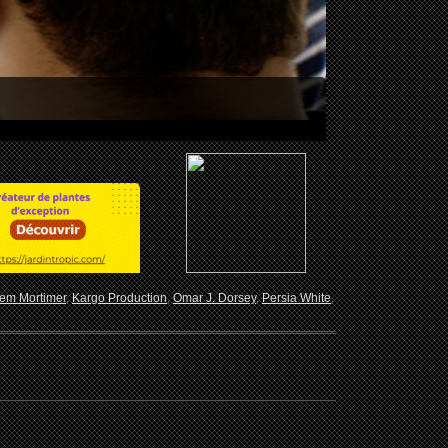
em Mortimer
,
Kargo Production
,
Omar J. Dorsey
,
Persia White
,