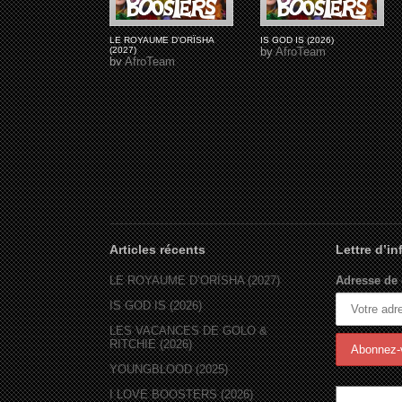
LE ROYAUME D'ORÏSHA
IS GOD IS (2026)
(2027)
by
AfroTeam
by
AfroTeam
Articles récents
Lettre d’i
LE ROYAUME D’ORÏSHA (2027)
Adresse de 
IS GOD IS (2026)
LES VACANCES DE GOLO &
RITCHIE (2026)
YOUNGBLOOD (2025)
I LOVE BOOSTERS (2026)