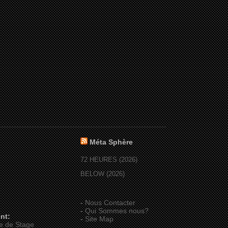
Méta Sphère
72 HEURES (2026)
BELOW (2026)
-
Nous Contacter
-
Qui Sommes nous?
nt:
-
Site Map
e de Stage