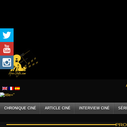
CHRONIQUE CINÉ
ARTICLE CINÉ
INTERVIEW CINÉ
SÉRI