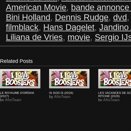
American Movie
,
bande annonce 
Bini Holland
,
Dennis Rudge
,
dvd
filmblack
,
Hans Dagelet
,
Jandino
Liliana de Vries
,
movie
,
Sergio IJ
Related Posts
LE ROYAUME D'ORÏSHA
IS GOD IS (2026)
LES VACANCES DE G
(2027)
by
AfroTeam
RITCHIE (2026)
by
AfroTeam
by
AfroTeam