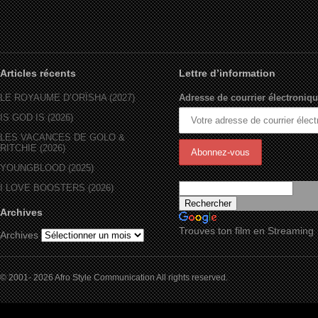
Articles récents
Lettre d’information
LE ROYAUME D’ORÏSHA (2027)
Adresse de courrier électroniqu
IS GOD IS (2026)
LES VACANCES DE GOLO &
RITCHIE (2026)
YOUNGBLOOD (2025)
I LOVE BOOSTERS (2026)
Archives
Trouves ton film en Streaming
Archives
© 2001- 2026 Afro Style Communication All rights reserved.