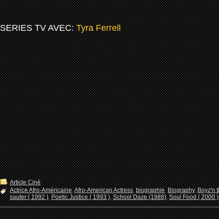
SERIES TV AVEC:
Tyra Ferrell
Article Ciné
Actrice Afro-Américaine
,
Afro-American Actress
,
biographie
,
Biography
,
Boyz'n 
sauter ( 1992 )
,
Poetic Justice ( 1993 )
,
School Daze (1988)
,
Soul Food ( 2000 )