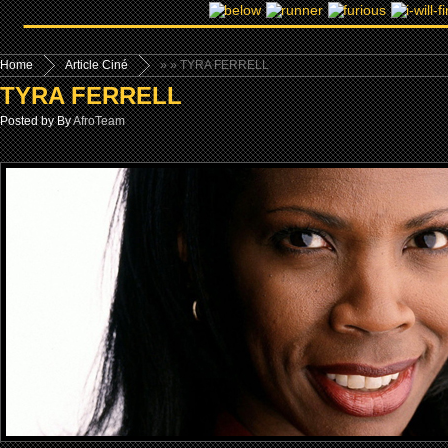
Home
Article Ciné
»
» TYRA FERRELL
TYRA FERRELL
Posted by By
AfroTeam