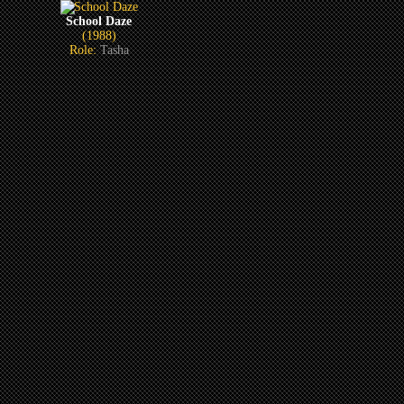
School Daze
(1988)
Role:
Tasha