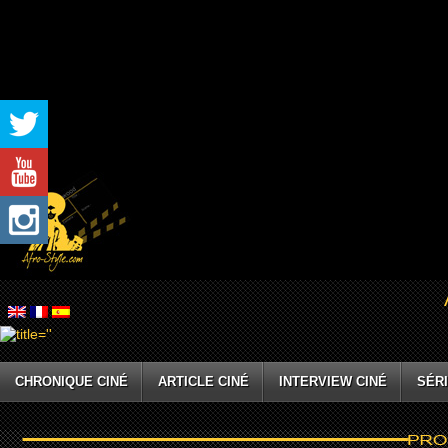
CHRONIQUE CINÉ
ARTICLE CINÉ
INTERVIEW CINÉ
SÉRI