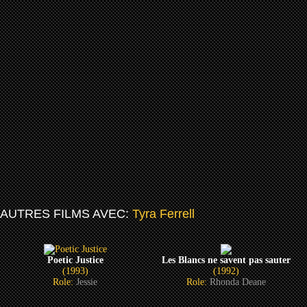
AUTRES FILMS AVEC:
Tyra Ferrell
Poetic Justice
Les Blancs ne savent pas sauter
(1993)
(1992)
Role:
Jessie
Role:
Rhonda Deane