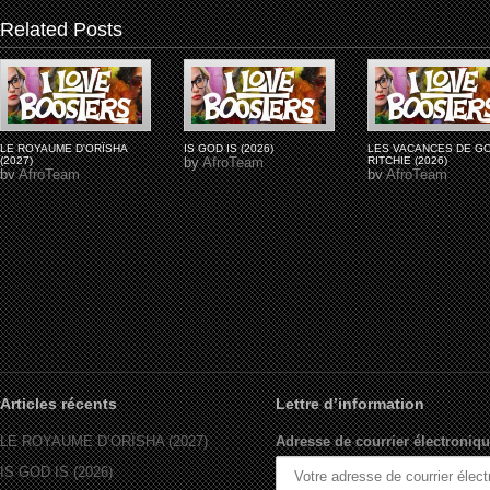
Related Posts
LE ROYAUME D'ORÏSHA
IS GOD IS (2026)
LES VACANCES DE G
(2027)
by
AfroTeam
RITCHIE (2026)
by
AfroTeam
by
AfroTeam
Articles récents
Lettre d’information
LE ROYAUME D’ORÏSHA (2027)
Adresse de courrier électroniqu
IS GOD IS (2026)