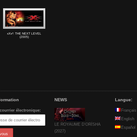
xXx²: THE NEXT LEVEL
(2005)
nformation
NEWS
Langue:
courrier électronique:
Français
English
LE ROYAUME D’ORÏSHA
Español
(2027)