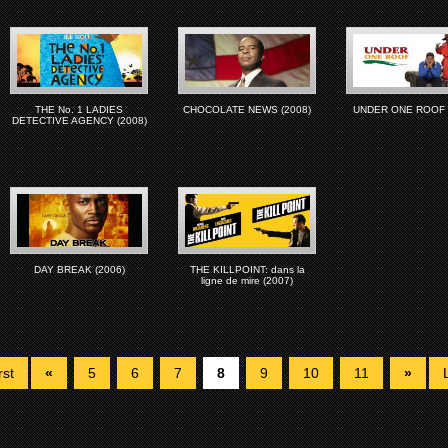
THE No. 1 LADIES
CHOCOLATE NEWS (2008)
UNDER ONE ROOF (
DETECTIVE AGENCY (2008)
DAY BREAK (2006)
THE KILLPOINT: dans la
ligne de mire (2007)
rst
«
5
6
7
8
9
10
11
»