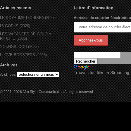
Articles récents
Lettre d’information
LE ROYAUME D’ORÏSHA (2027)
Adresse de courrier électroniqu
IS GOD IS (2026)
LES VACANCES DE GOLO &
RITCHIE (2026)
YOUNGBLOOD (2025)
I LOVE BOOSTERS (2026)
Archives
Trouves ton film en Streaming
Archives
© 2001- 2026 Afro Style Communication All rights reserved.