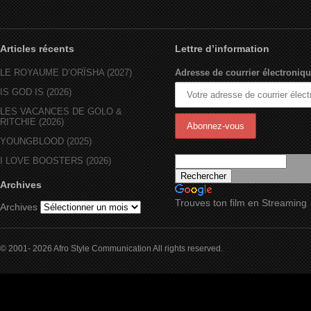
Articles récents
Lettre d’information
LE ROYAUME D’ORÏSHA (2027)
Adresse de courrier électroniqu
IS GOD IS (2026)
LES VACANCES DE GOLO &
RITCHIE (2026)
YOUNGBLOOD (2025)
I LOVE BOOSTERS (2026)
Archives
Trouves ton film en Streaming
Archives
© 2001- 2026 Afro Style Communication All rights reserved.