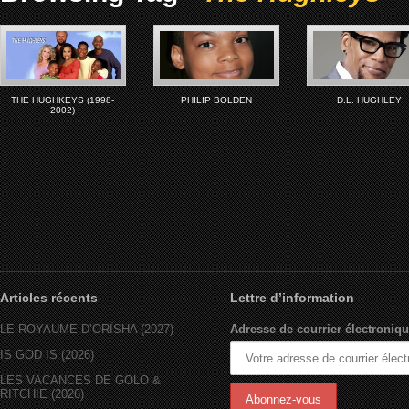
THE HUGHKEYS (1998-
PHILIP BOLDEN
D.L. HUGHLEY
2002)
Articles récents
Lettre d’information
LE ROYAUME D’ORÏSHA (2027)
Adresse de courrier électroniqu
IS GOD IS (2026)
LES VACANCES DE GOLO &
RITCHIE (2026)