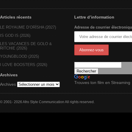
Articles récents
Lettre d’information
LE ROYAUME D’ORÏSHA (2027)
Adresse de courrier électroniqu
IS GOD IS (2026)
LES VACANCES DE GOLO &
RITCHIE (2026)
YOUNGBLOOD (2025)
I LOVE BOOSTERS (2026)
Archives
Trouves ton film en Streaming
Archives
© 2001- 2026 Afro Style Communication All rights reserved.