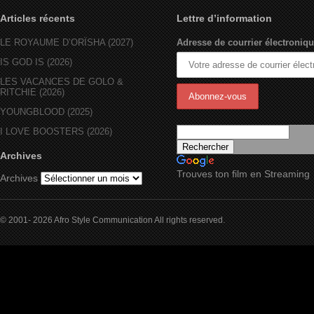
Articles récents
Lettre d’information
LE ROYAUME D’ORÏSHA (2027)
Adresse de courrier électroniqu
IS GOD IS (2026)
LES VACANCES DE GOLO &
RITCHIE (2026)
YOUNGBLOOD (2025)
I LOVE BOOSTERS (2026)
Archives
Trouves ton film en Streaming
Archives
© 2001- 2026 Afro Style Communication All rights reserved.