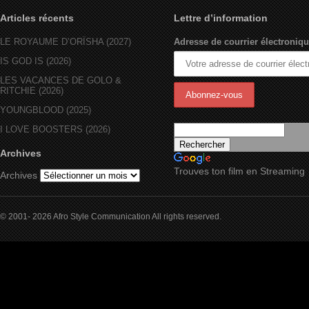
Articles récents
Lettre d’information
LE ROYAUME D’ORÏSHA (2027)
Adresse de courrier électroniqu
IS GOD IS (2026)
LES VACANCES DE GOLO &
RITCHIE (2026)
YOUNGBLOOD (2025)
I LOVE BOOSTERS (2026)
Archives
Trouves ton film en Streaming
Archives
© 2001- 2026 Afro Style Communication All rights reserved.