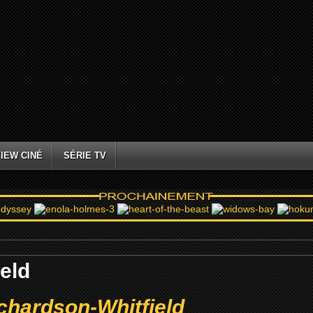
IEW CINÉ
SÉRIE TV
ield
ichardson-Whitfield