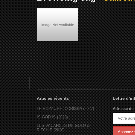
Image Not Available
Salli Richardson-Whitfield
Articles récents
Lettre d’i
LE ROYAUME D’ORÏSHA (2027)
Adresse de 
IS GOD IS (2026)
LES VACANCES DE GOLO &
RITCHIE (2026)