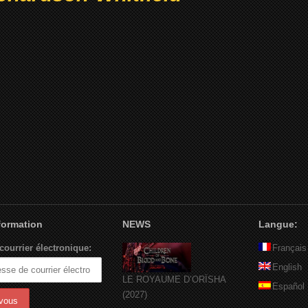
nformation
NEWS
Langue:
courrier électronique:
Français
English
LE ROYAUME D’ORÏSHA
Español
(2027)