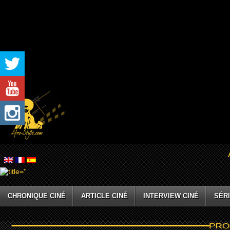
CHRONIQUE CINÉ
ARTICLE CINÉ
INTERVIEW CINÉ
SÉRI