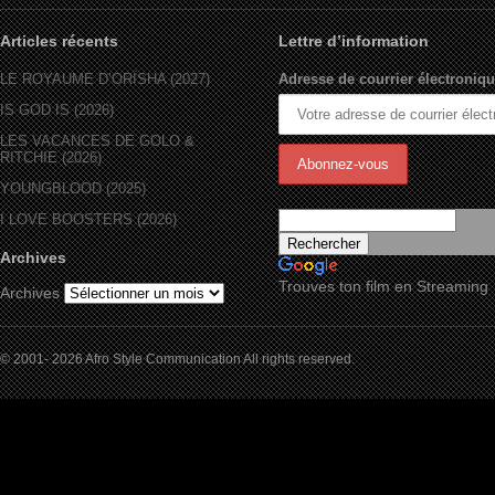
Articles récents
Lettre d’information
LE ROYAUME D’ORÏSHA (2027)
Adresse de courrier électroniqu
IS GOD IS (2026)
LES VACANCES DE GOLO &
RITCHIE (2026)
YOUNGBLOOD (2025)
I LOVE BOOSTERS (2026)
Archives
Trouves ton film en Streaming
Archives
© 2001- 2026 Afro Style Communication All rights reserved.