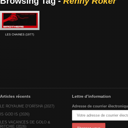
Browsing Tag -
Renny Roker
LES CHAINES (1977)
Articles récents
Lettre d’information
LE ROYAUME D’ORÏSHA (2027)
Adresse de courrier électroniqu
IS GOD IS (2026)
LES VACANCES DE GOLO &
RITCHIE (2026)