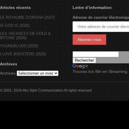
Articles récents
Lettre d’information
LE ROYAUME D’ORÏSHA (2027)
Adresse de courrier électroniqu
IS GOD IS (2026)
LES VACANCES DE GOLO &
RITCHIE (2026)
YOUNGBLOOD (2025)
I LOVE BOOSTERS (2026)
Archives
Trouves ton film en Streaming
Archives
© 2001- 2026 Afro Style Communication All rights reserved.