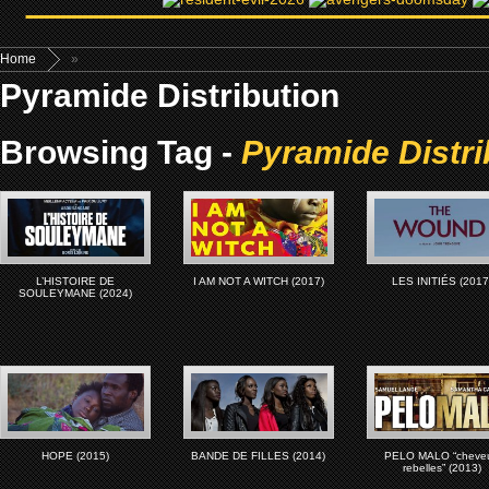
Home
»
Pyramide Distribution
Browsing Tag -
Pyramide Distri
L’HISTOIRE DE
I AM NOT A WITCH (2017)
LES INITIÉS (2017
SOULEYMANE (2024)
HOPE (2015)
BANDE DE FILLES (2014)
PELO MALO “cheve
rebelles” (2013)