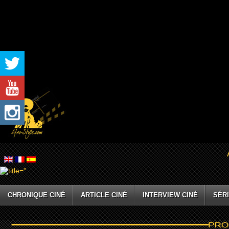
CHRONIQUE CINÉ
ARTICLE CINÉ
INTERVIEW CINÉ
SÉRI