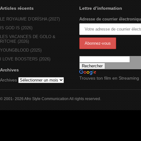
Articles récents
Lettre d’information
LE ROYAUME D’ORÏSHA (2027)
Adresse de courrier électroniqu
IS GOD IS (2026)
LES VACANCES DE GOLO &
RITCHIE (2026)
YOUNGBLOOD (2025)
I LOVE BOOSTERS (2026)
Archives
Trouves ton film en Streaming
Archives
© 2001- 2026 Afro Style Communication All rights reserved.