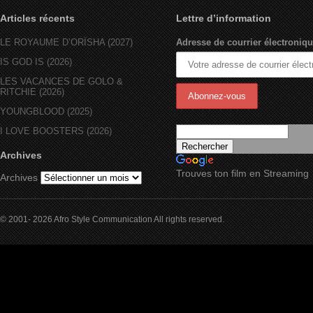
Articles récents
Lettre d’information
LE ROYAUME D’ORÏSHA (2027)
Adresse de courrier électroniqu
IS GOD IS (2026)
LES VACANCES DE GOLO &
RITCHIE (2026)
YOUNGBLOOD (2025)
I LOVE BOOSTERS (2026)
Archives
Trouves ton film en Streaming
Archives
© 2001- 2026 Afro Style Communication All rights reserved.