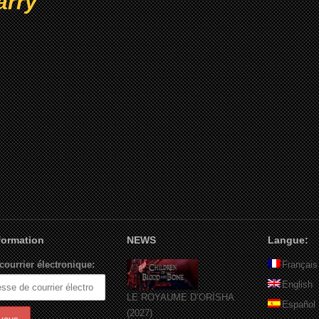
arry
nformation
NEWS
Langue:
courrier électronique:
Français
English
LE ROYAUME D’ORÏSHA
Español
(2027)