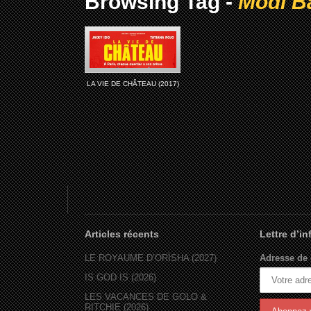
Browsing Tag -
Modi B
LA VIE DE CHÂTEAU (2017)
Articles récents
Lettre d’i
LE ROYAUME D’ORÏSHA (2027)
Adresse de 
IS GOD IS (2026)
LES VACANCES DE GOLO &
RITCHIE (2026)