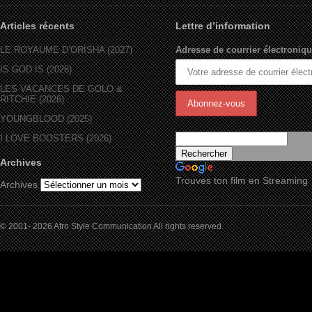
Articles récents
Lettre d’information
LE ROYAUME D’ORÏSHA (2027)
Adresse de courrier électroniqu
IS GOD IS (2026)
LES VACANCES DE GOLO &
RITCHIE (2026)
YOUNGBLOOD (2025)
I LOVE BOOSTERS (2026)
Archives
Trouves ton film en Streaming
Archives
© 2001- 2026 Afro Style Communication All rights reserved.