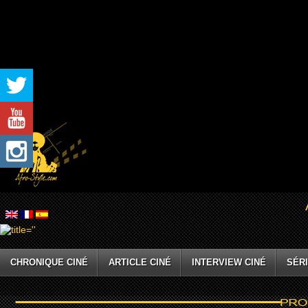
CHRONIQUE CINÉ
ARTICLE CINÉ
INTERVIEW CINÉ
SÉRI