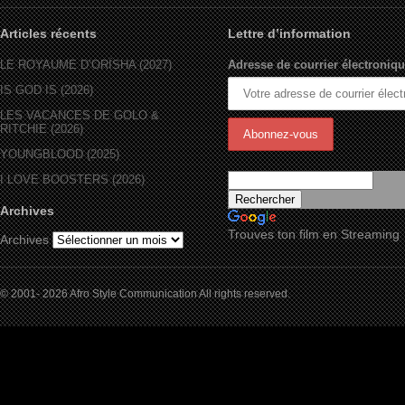
Articles récents
Lettre d’information
LE ROYAUME D’ORÏSHA (2027)
Adresse de courrier électroniqu
IS GOD IS (2026)
LES VACANCES DE GOLO &
RITCHIE (2026)
YOUNGBLOOD (2025)
I LOVE BOOSTERS (2026)
Archives
Trouves ton film en Streaming
Archives
© 2001- 2026 Afro Style Communication All rights reserved.