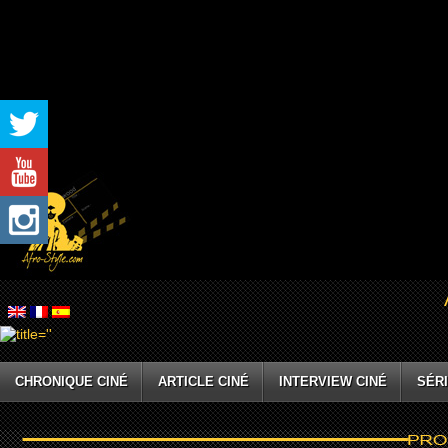
CHRONIQUE CINÉ
ARTICLE CINÉ
INTERVIEW CINÉ
SÉRI