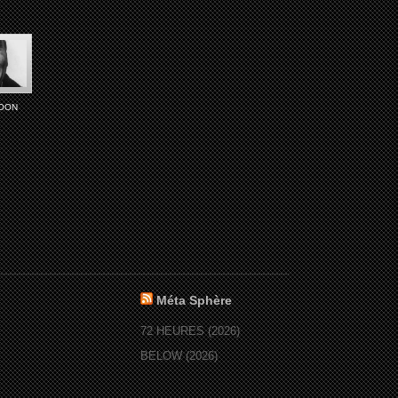
POON
Méta Sphère
72 HEURES (2026)
BELOW (2026)