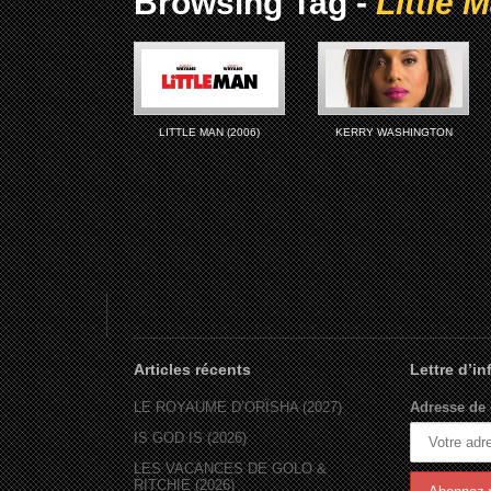
Browsing Tag -
Little 
LITTLE MAN (2006)
KERRY WASHINGTON
Articles récents
Lettre d’i
LE ROYAUME D’ORÏSHA (2027)
Adresse de 
IS GOD IS (2026)
LES VACANCES DE GOLO &
RITCHIE (2026)