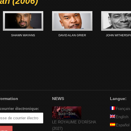
Man (2006)
SHAWN WAYANS
DAVID ALAN GRIER
JOHN WITHERS
nformation
NEWS
Langue:
courrier électronique:
Français
English
LE ROYAUME D’ORÏSHA
Español
(2027)