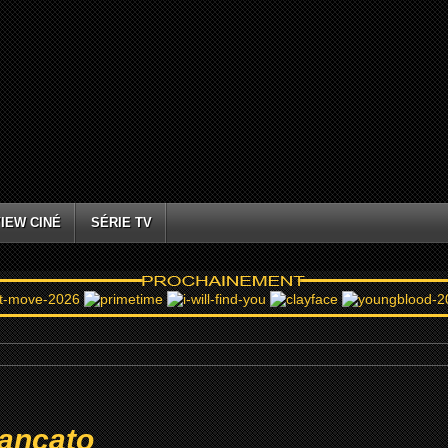
IEW CINÉ
SÉRIE TV
rancato