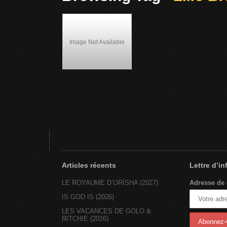
Image Not Available
Il était une fois le Bronx
(1994)
Articles récents
Lettre d’i
LE ROYAUME D’ORÏSHA (2027)
Adresse de 
IS GOD IS (2026)
LES VACANCES DE GOLO &
RITCHIE (2026)