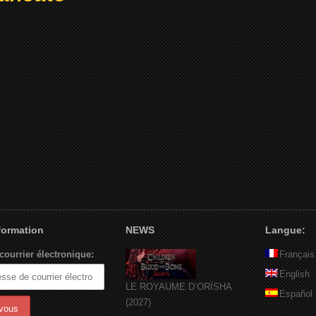
nformation
NEWS
Langue:
courrier électronique:
Français
English
LE ROYAUME D’ORÏSHA
Español
(2027)