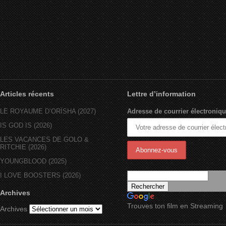
LaTanya Richardson
Articles récents
Lettre d’information
LE ROYAUME D’ORÏSHA (2027)
Adresse de courrier électroniqu
IS GOD IS (2026)
LES VACANCES DE GOLO &
RITCHIE (2026)
YOUNGBLOOD (2025)
I LOVE BOOSTERS (2026)
Archives
Trouves ton film en Streaming
Archives