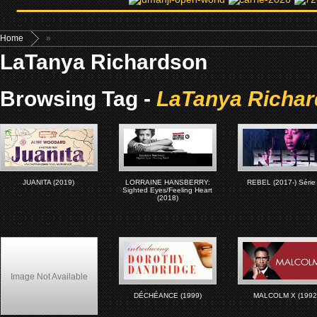
Home
»
LaTanya Richardson
Browsing Tag -
LaTanya Richa
JUANITA (2019)
LORRAINE HANSBERRY:
REBEL (2017-) Série
Sighted Eyes/Feeling Heart
(2018)
Image Not Available
DÉCHÉANCE (1999)
MALCOLM X (1992