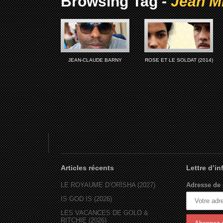
Browsing Tag -
Jean Mi
JEAN-CLAUDE BARNY
ROSE ET LE SOLDAT (2014)
Articles récents
Lettre d’i
LE ROYAUME D’ORÏSHA (2027)
Adresse de 
IS GOD IS (2026)
LES VACANCES DE GOLO &
RITCHIE (2026)