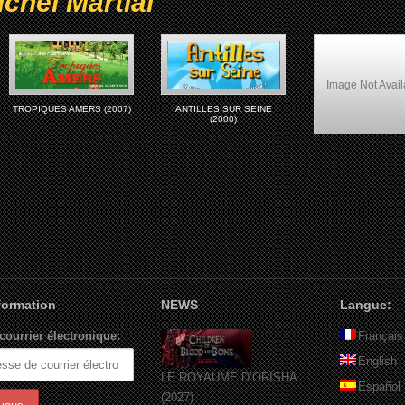
chel Martial
Image Not Avail
TROPIQUES AMERS (2007)
ANTILLES SUR SEINE
(2000)
Sucre Amer (199
nformation
NEWS
Langue:
courrier électronique:
Français
English
LE ROYAUME D’ORÏSHA
Español
(2027)