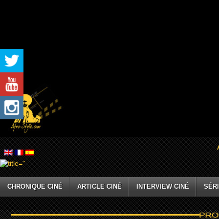
CHRONIQUE CINÉ
ARTICLE CINÉ
INTERVIEW CINÉ
SÉRI