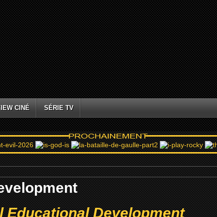
IEW CINÉ
SÉRIE TV
Development
l Educational Development