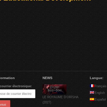
nformation
NEWS
Langue:
courrier électronique:
Français
English
LE ROYAUME D’ORÏSHA
Español
(2027)