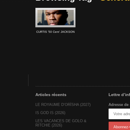
CURTIS ’50 Cent’ JACKSON
Articles récents
Lettre d’i
LE ROYAUME D’ORÏSHA (2027)
Adresse de 
IS GOD IS (2026)
LES VACANCES DE GOLO &
RITCHIE (2026)