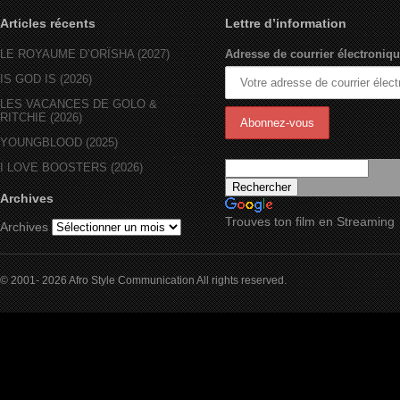
Articles récents
Lettre d’information
LE ROYAUME D’ORÏSHA (2027)
Adresse de courrier électroniqu
IS GOD IS (2026)
LES VACANCES DE GOLO &
RITCHIE (2026)
YOUNGBLOOD (2025)
I LOVE BOOSTERS (2026)
Archives
Trouves ton film en Streaming
Archives
© 2001- 2026 Afro Style Communication All rights reserved.