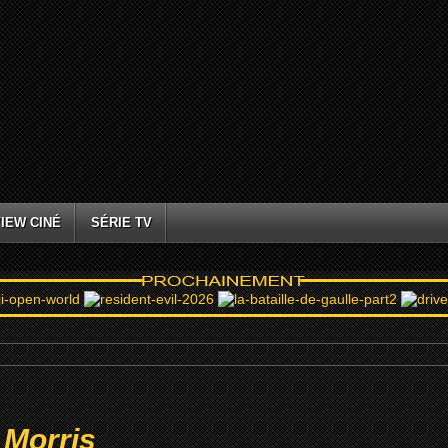
IEW CINÉ
SÉRIE TV
 Morris