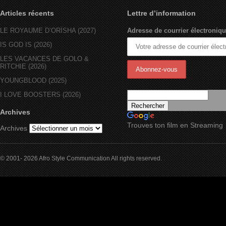
Articles récents
Lettre d’information
LE ROYAUME D’ORÏSHA (2027)
Adresse de courrier électroniqu
IS GOD IS (2026)
LES VACANCES DE GOLO &
RITCHIE (2026)
YOUNGBLOOD (2025)
I LOVE BOOSTERS (2026)
Archives
Trouves ton film en Streaming
Archives
© 2001- 2026 Afro Style Communication All rights reserved.