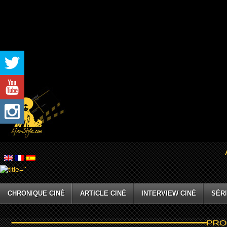
CHRONIQUE CINÉ
ARTICLE CINÉ
INTERVIEW CINÉ
SÉRI