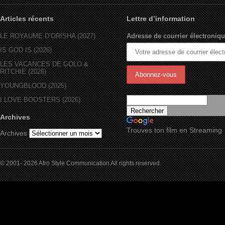
Articles récents
Lettre d’information
LE ROYAUME D’ORÏSHA (2027)
Adresse de courrier électroniqu
IS GOD IS (2026)
LES VACANCES DE GOLO &
RITCHIE (2026)
YOUNGBLOOD (2025)
I LOVE BOOSTERS (2026)
Archives
Trouves ton film en Streaming
Archives
© 2001- 2026 Afro Style Communication All rights reserved.