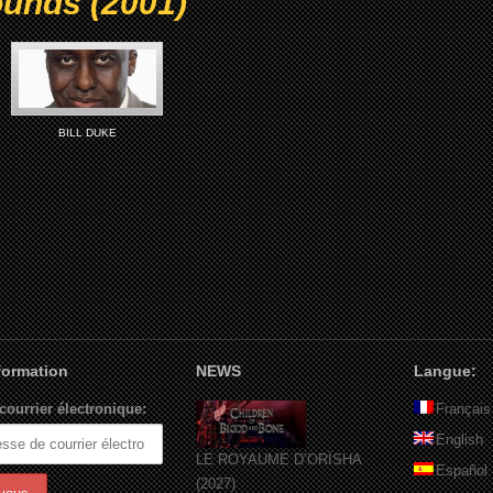
ounds (2001)
BILL DUKE
nformation
NEWS
Langue:
courrier électronique:
Français
English
LE ROYAUME D’ORÏSHA
Español
(2027)