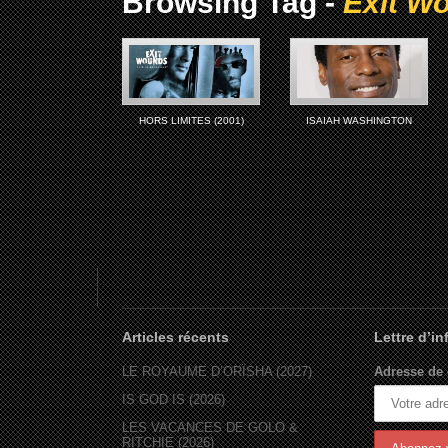
Browsing Tag -
Exit W
HORS LIMITES (2001)
ISAIAH WASHINGTON
Articles récents
Lettre d’i
LE ROYAUME D’ORÏSHA (2027)
Adresse de 
IS GOD IS (2026)
LES VACANCES DE GOLO &
RITCHIE (2026)