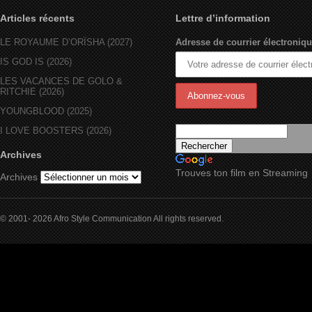
Articles récents
Lettre d’information
LE ROYAUME D’ORÏSHA (2027)
Adresse de courrier électroniqu
IS GOD IS (2026)
LES VACANCES DE GOLO &
RITCHIE (2026)
YOUNGBLOOD (2025)
I LOVE BOOSTERS (2026)
Archives
Trouves ton film en Streaming
Archives
© 2001- 2026 Afro Style Communication All rights reserved.