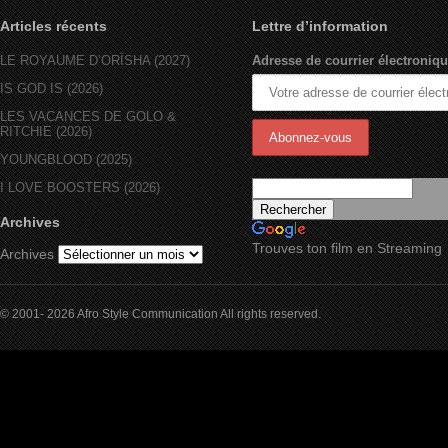
Articles récents
Lettre d’information
LE ROYAUME D’ORÏSHA (2027)
Adresse de courrier électroniqu
IS GOD IS (2026)
LES VACANCES DE GOLO &
RITCHIE (2026)
YOUNGBLOOD (2025)
I LOVE BOOSTERS (2026)
Archives
Trouves ton film en Streaming
Archives
© 2001- 2026 Afro Style Communication All rights reserved.