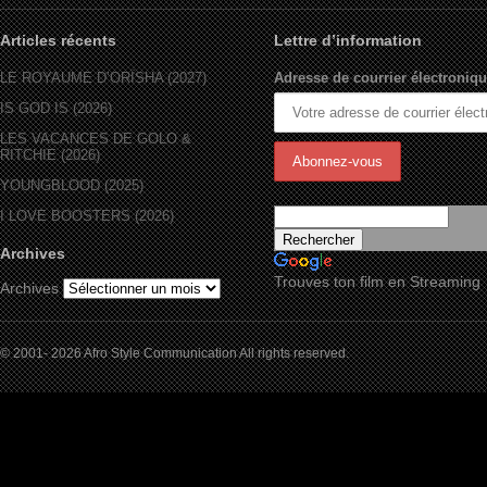
Articles récents
Lettre d’information
LE ROYAUME D’ORÏSHA (2027)
Adresse de courrier électroniqu
IS GOD IS (2026)
LES VACANCES DE GOLO &
RITCHIE (2026)
YOUNGBLOOD (2025)
I LOVE BOOSTERS (2026)
Archives
Trouves ton film en Streaming
Archives
© 2001- 2026 Afro Style Communication All rights reserved.