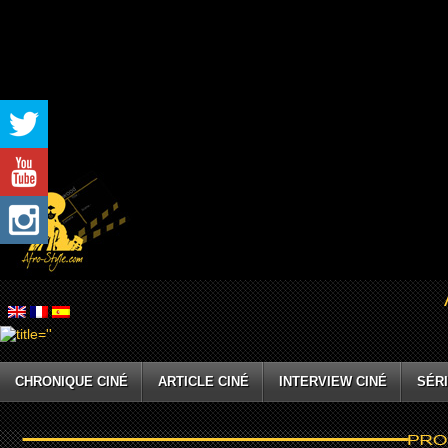
CHRONIQUE CINÉ
ARTICLE CINÉ
INTERVIEW CINÉ
SÉRI