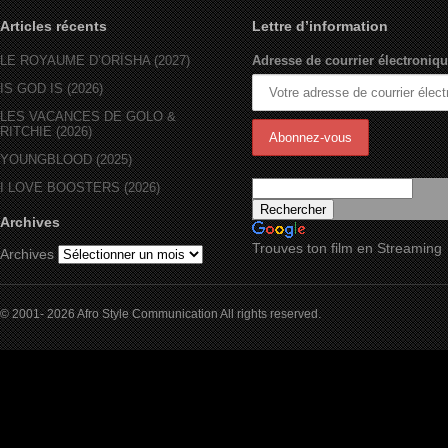
Articles récents
Lettre d’information
LE ROYAUME D’ORÏSHA (2027)
Adresse de courrier électroniqu
IS GOD IS (2026)
LES VACANCES DE GOLO &
RITCHIE (2026)
YOUNGBLOOD (2025)
I LOVE BOOSTERS (2026)
Archives
Trouves ton film en Streaming
Archives
© 2001- 2026 Afro Style Communication All rights reserved.