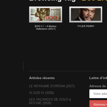
BOO 2 ! – A Madea
TYLER PERRY
Halloween (2017)
Articles récents
Lettre d’i
LE ROYAUME D’ORÏSHA (2027)
Adresse de 
IS GOD IS (2026)
LES VACANCES DE GOLO &
RITCHIE (2026)