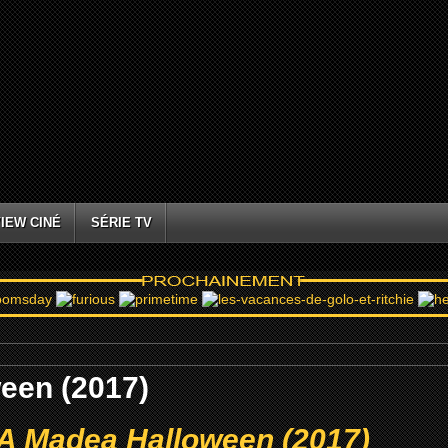
IEW CINÉ
SÉRIE TV
een (2017)
 A Madea Halloween (2017)