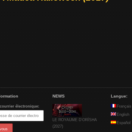
nformation
NEWS
Langue:
courrier électronique:
Français
English
LE ROYAUME D’ORÏSHA
Español
(2027)