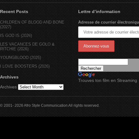
Recent Posts
Lettre d’information
CHILDREN OF BLOOD AND BONE
Adresse de courrier électroniqu
(2027)
IS GOD IS (2026)
LES VACANCES DE GOLO &
RITCHIE (2026)
YOUNGBLOOD (2025)
I LOVE BOOSTERS (2026)
Archives
Trouves ton film en Streaming
Archives
© 2001- 2026 Afro Style Communication All rights reserved.