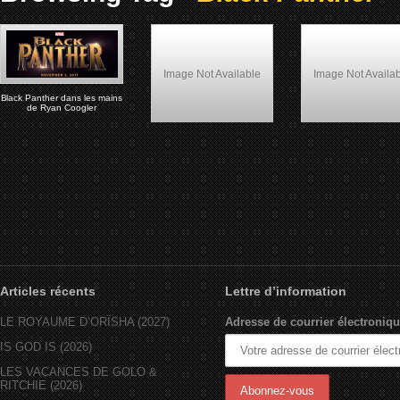
Image Not Available
Image Not Availa
Black Panther dans les mains
de Ryan Coogler
Il faut sauver le Super Héros
Panther (1995)
Black
Articles récents
Lettre d’information
LE ROYAUME D’ORÏSHA (2027)
Adresse de courrier électroniqu
IS GOD IS (2026)
LES VACANCES DE GOLO &
RITCHIE (2026)