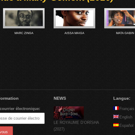
MARC ZINGA
AISSA MAIGA
MATA GABIN
nformation
NEWS
Langue:
courrier électronique:
Français
English
LE ROYAUME D’ORÏSHA
Español
(2027)