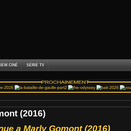
IEW CINÉ
SÉRIE TV
mont (2016)
nue a Marly Gomont (2016)