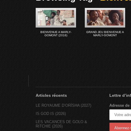
BIENVENUE A MARLY-
GRAND JEU BIENVENUE A
GOMONT (2016)
MARLY-GOMONT
Articles récents
Lettre d’i
LE ROYAUME D’ORÏSHA (2027)
Adresse de 
IS GOD IS (2026)
LES VACANCES DE GOLO &
RITCHIE (2026)