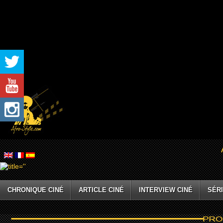
CHRONIQUE CINÉ
ARTICLE CINÉ
INTERVIEW CINÉ
SÉRI