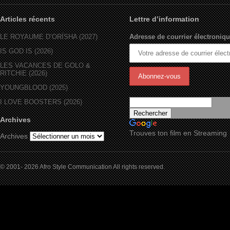
Articles récents
Lettre d’information
LE ROYAUME D’ORÏSHA (2027)
Adresse de courrier électroniqu
IS GOD IS (2026)
LES VACANCES DE GOLO &
RITCHIE (2026)
YOUNGBLOOD (2025)
I LOVE BOOSTERS (2026)
Archives
Trouves ton film en Streaming
Archives
© 2001- 2026 Afro Style Communication All rights reserved.