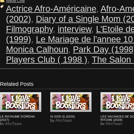
Article Ciné
Actrice Afro-Américaine
,
Afro-Ame
(2002)
,
Diary of a Single Mom (2
Filmography
,
interview
,
L’Etoile 
(1999)
,
Le Mariage de l’annee 10
Monica Calhoun
,
Park Day (1998
Players Club ( 1998 )
,
The Salon 
Related Posts
LE ROYAUME D'ORÏSHA
IS GOD IS (2026)
LES VACANCES DE G
(2027)
by
AfroTeam
RITCHIE (2026)
by
AfroTeam
by
AfroTeam