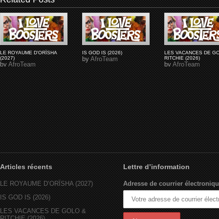
LE ROYAUME D'ORÏSHA
IS GOD IS (2026)
LES VACANCES DE G
(2027)
by
AfroTeam
RITCHIE (2026)
by
AfroTeam
by
AfroTeam
Articles récents
Lettre d’information
LE ROYAUME D’ORÏSHA (2027)
Adresse de courrier électroniqu
IS GOD IS (2026)
LES VACANCES DE GOLO &
RITCHIE (2026)