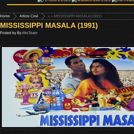
Home
Article Ciné
»
» MISSISSIPPI MASALA (1991)
MISSISSIPPI MASALA (1991)
Posted by By
AfroTeam