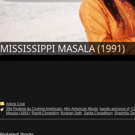
MISSISSIPPI MASALA (1991)
Article Ciné
39e Festival du Cinéma Américain
,
Afro-American Movie
,
bande annonce vf
,
Ch
Masala (1991)
,
Ranjit Chowdhry
,
Roshan Seth
,
Sarita Choudhury
,
Sharmila Ta
Related Posts