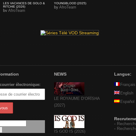
LES VACANCES DE GOLO &
YOUNGBLOOD (2025)
RITCHIE (2026)
by
AfroTeam
by
AfroTeam
nformation
NEWS
Langue:
courrier électronique:
Français
English
LE ROYAUME D’ORÏSHA
Español
(2027)
Recruteme
-
Recherch
-
Recherch
IS GOD IS (2026)