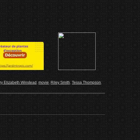
y Elizabeth Winstead
,
movie
,
Riley Smith
,
Tessa Thompson
,