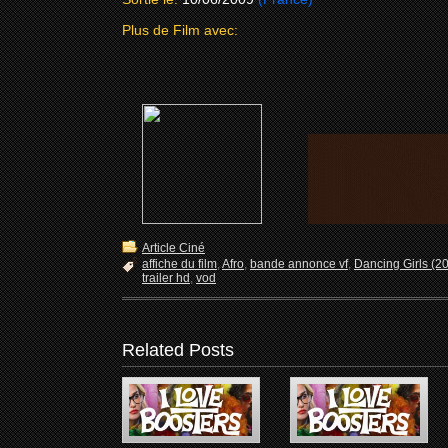
Plus de Film avec:
Article Ciné
affiche du film
,
Afro
,
bande annonce vf
,
Dancing Girls (2
trailer hd
,
vod
Related Posts