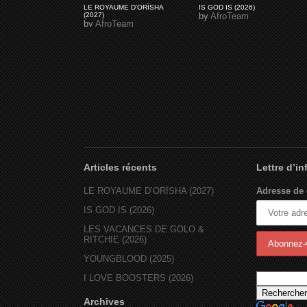
LE ROYAUME D'ORÏSHA
IS GOD IS (2026)
(2027)
by
AfroTeam
by
AfroTeam
Articles récents
Lettre d’i
LE ROYAUME D’ORÏSHA (2027)
Adresse de 
IS GOD IS (2026)
LES VACANCES DE GOLO &
RITCHIE (2026)
YOUNGBLOOD (2025)
I LOVE BOOSTERS (2026)
Archives