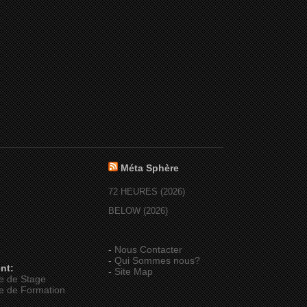
Méta Sphère
72 HEURES (2026)
BELOW (2026)
-
Nous Contacter
-
Qui Sommes nous?
nt:
-
Site Map
e de Stage
e de Formation