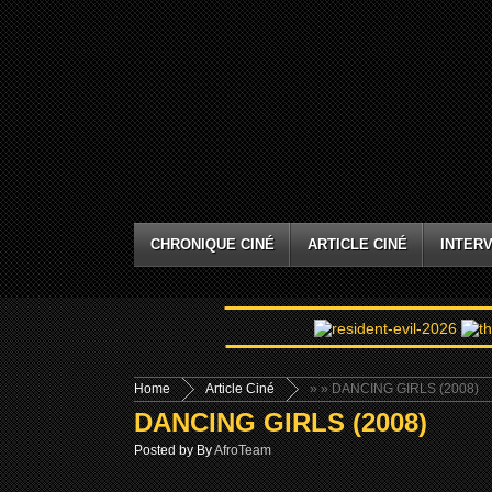
CHRONIQUE CINÉ
ARTICLE CINÉ
INTERV
Home
Article Ciné
»
» DANCING GIRLS (2008)
DANCING GIRLS (2008)
Posted by By
AfroTeam