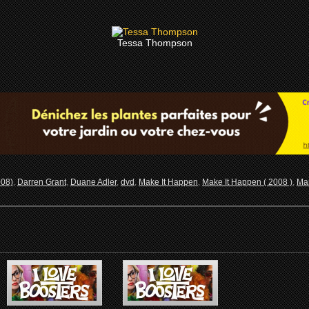
Tessa Thompson
008)
,
Darren Grant
,
Duane Adler
,
dvd
,
Make It Happen
,
Make It Happen ( 2008 )
,
Mar