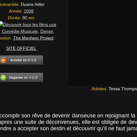
cénariste:
Duane Adler
Année:
2008
Durée:
90
mn
:
Comédie-Musicale
,
Danse
,
bution:
The Mayhem Project
SITE OFFICIEL
Artistes:
Tessa Thomp
accomplir son rêve de devenir danseuse en rejoignant la
apres une suite de déconvenues, elle est obligée de dev
endre a accepter son destin et découvrir qu’il ne faut j