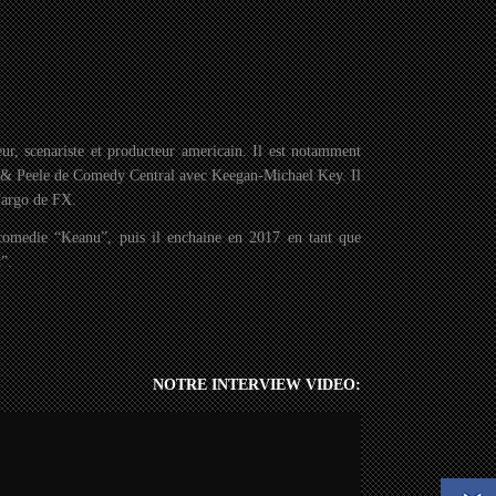
eur, scenariste et producteur americain. Il est notamment
ey & Peele de Comedy Central avec Keegan-Michael Key. Il
 Fargo de FX.
comedie “Keanu”, puis il enchaine en 2017 en tant que
t”.
NOTRE INTERVIEW VIDEO: