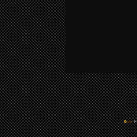
Role:
R