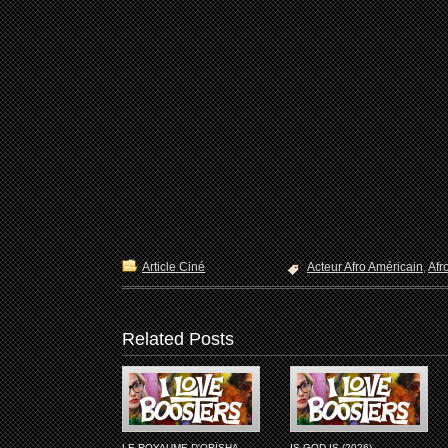
Article Ciné
Acteur Afro Américain
,
Afr
Related Posts
LE ROYAUME D'ORÏSHA
IS GOD IS (2026)