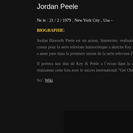
Jordan Peele
Ne le : 21 / 2 / 1979 , New York City , Usa –
BIOGRAPHIE:
Jordan Haworth Peele est un acteur, humoriste, realisat
connu pour la serie televisee humoristique a sketchs K
a aussi joue dans la premiere saison de la serie televisee
Il portera son duo de Key & Peele a l’ecran dans la 
realisateur cette fois avec le succes international “Get Ou
Src:
Wiki