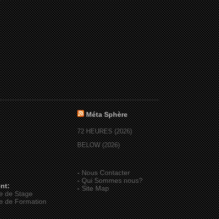
Méta Sphère
72 HEURES (2026)
BELOW (2026)
-
Nous Contacter
-
Qui Sommes nous?
nt:
-
Site Map
e de Stage
e de Formation