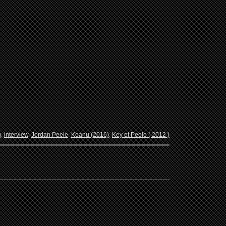
)
,
interview
,
Jordan Peele
,
Keanu (2016)
,
Key et Peele ( 2012 )