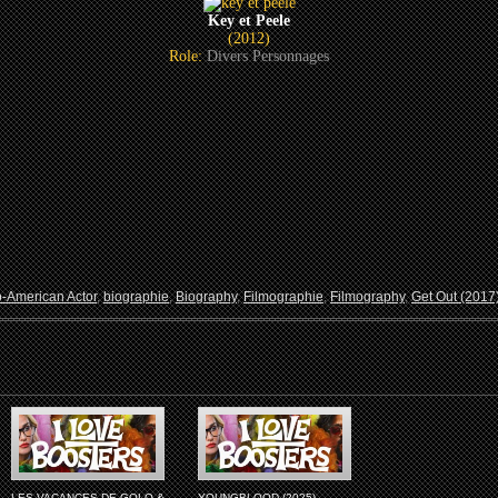
Key et Peele
(2012)
Role:
Divers Personnages
o-American Actor
,
biographie
,
Biography
,
Filmographie
,
Filmography
,
Get Out (2017
LES VACANCES DE GOLO &
YOUNGBLOOD (2025)