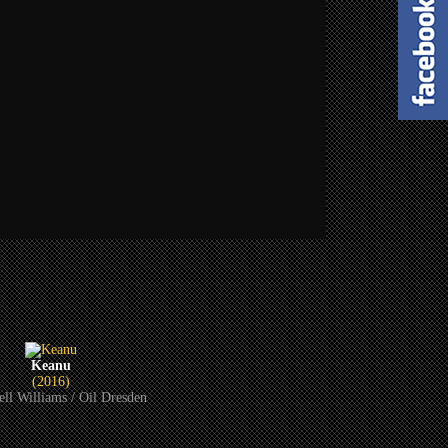
Keanu
(2016)
ell Williams / Oil Dresden