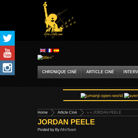
CHRONIQUE CINÉ
ARTICLE CINÉ
INTERV
Home
Article Ciné
»
» JORDAN PEELE
JORDAN PEELE
Posted by By
AfroTeam