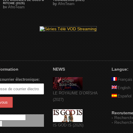
RITCHIE (2026)
by
AfroTeam
by
AfroTeam
nformation
NEWS
Langue:
courrier électronique:
Français
English
LE ROYAUME D’ORÏSHA
Español
(2027)
Recruteme
-
Recherch
-
Recherch
IS GOD IS (2026)