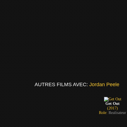
AUTRES FILMS AVEC:
Jordan Peele
Get Out
(2017)
Role:
Realisateur