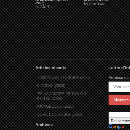
(2027)
by
AfroTeam
by
AfroTeam
Articles récents
Lettre d’i
LE ROYAUME D’ORÏSHA (2027)
Adresse de 
IS GOD IS (2026)
LES VACANCES DE GOLO &
RITCHIE (2026)
YOUNGBLOOD (2025)
I LOVE BOOSTERS (2026)
Archives